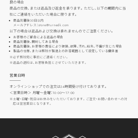
良の場合
商品の交換、または返品及び返金を承ります。ただし、以下の期間内に当
社にご連絡をいただいた場合に限ります。
商品到着後30日以内
メールアドレス：store@turnedk.com
以下の場合は返品および交換は承れませんのでご注意ください。
お客様のご都合による返品の場合
商品到着後、開封してある場合
商品到着後、お客様の責任により破損、故障、汚れ、紛失、不備が生じた場合
製品の仕様、または弊社が製造上の許容範囲として設定している個体差
必ず弊社宛に事前にご連絡ください。
返品の送料は、お客様負担とさせていただきます。
営業日時
オンラインショップでの注文は24時間受け付けております。
＜営業日時＞ 月曜～金曜：10:00～17:00
土曜・日曜・祝日はお休みをいただいております。ご注文・お問い合わせへの対
応は翌営業日となります。