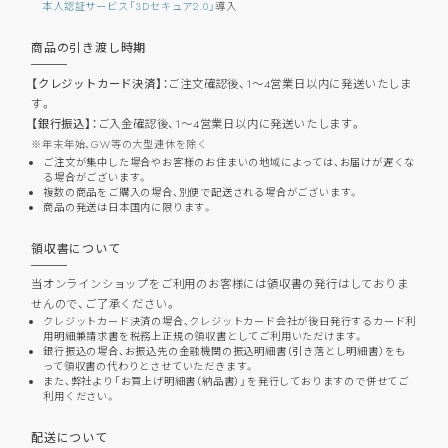
本人認証サービス「3Dセキュア2.0」
導入
商品の引き渡し時期
【クレジットカード決済】：
ご注文確認後、1～4営業日以内に発送いたしま
す。
【銀行振込】：
ご入金確認後、1～4営業日以内に発送いたします。
年末年始、GW等の大型連休を除く
ご注文が集中した場合やお客様のお住まいの地域によっては、お届けが遅くな
る場合がございます。
複数の商品をご購入の場合、別便で配送される場合がございます。
商品の発送は日本国内に限ります。
領収書について
当オンラインショップをご利用のお客様には領収書の発行はしておりま
せんので、ご了承ください。
クレジットカード決済の場合、クレジットカード会社が後日発行するカード利
用明細兼請求書を税務上正規の領収書としてご利用いただけます。
銀行振込の場合、お振込先の金融機関の振込明細書（引き落とし明細書）をも
って領収書の代わりとさせていただきます。
また、弊社より「お買上げ明細書（納品書）」を発行しておりますので併せてご
利用ください。
配送について