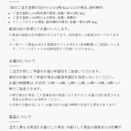
1回のご注文金額の合計が3,000円
以上の場合、
送料無料
（税込）
ご注文金額3,000円未満の場合、全国一律500円
（税込）
ご注文金額3,000円以上の場合、全国一律無料
クリックポストの場合、送料無料対象外、全国一律100円
（税込）
配送は佐川急便にてお届けいたします。
商品の配送は日本国内のみとなります。日本国外への配送は行っておりませ
ん。
一部パーツ商品は
ポスト投函のクリックポスト（日本郵便）
にて配送いたしま
す。クリックポストでは日時指定がご利用いただけません。
お届けについて
ご注文の際にご希望のお届け希望日をご指定いただけます。
最短のお届けをご希望の場合は配送希望日を指定しないでください。
お届け時間帯は、午前中、12時～14時、14時～16時、16時～18時、18時～21
時でご指定できます。
銀行振込の場合、ご入金確認後の発送になりますので、お届け日を指定される
場合はお早めにお手続きください。
天候や交通状況により、お届け日やお届け時間が前後する場合があります。
返品について
注文と異なる商品をお届けした場合、お届けした商品が破損または初期不