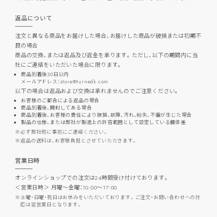
返品について
注文と異なる商品をお届けした場合、お届けした商品が破損または初期不
良の場合
商品の交換、または返品及び返金を承ります。ただし、以下の期間内に当
社にご連絡をいただいた場合に限ります。
商品到着後30日以内
メールアドレス：store@turnedk.com
以下の場合は返品および交換は承れませんのでご注意ください。
お客様のご都合による返品の場合
商品到着後、開封してある場合
商品到着後、お客様の責任により破損、故障、汚れ、紛失、不備が生じた場合
製品の仕様、または弊社が製造上の許容範囲として設定している個体差
必ず弊社宛に事前にご連絡ください。
返品の送料は、お客様負担とさせていただきます。
営業日時
オンラインショップでの注文は24時間受け付けております。
＜営業日時＞ 月曜～金曜：10:00～17:00
土曜・日曜・祝日はお休みをいただいております。ご注文・お問い合わせへの対
応は翌営業日となります。