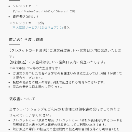
クレジットカード
（Visa／MasterCard／AMEX／Diners／JCB）
銀行振込（前払い）
クレジットカード決済
本人認証サービス「3Dセキュア2.0」
導入
商品の引き渡し時期
【クレジットカード決済】：
ご注文確認後、1～4営業日以内に発送いたしま
す。
【銀行振込】：
ご入金確認後、1～4営業日以内に発送いたします。
年末年始、GW等の大型連休を除く
ご注文が集中した場合やお客様のお住まいの地域によっては、お届けが遅くな
る場合がございます。
複数の商品をご購入の場合、別便で配送される場合がございます。
商品の発送は日本国内に限ります。
領収書について
当オンラインショップをご利用のお客様には領収書の発行はしておりま
せんので、ご了承ください。
クレジットカード決済の場合、クレジットカード会社が後日発行するカード利
用明細兼請求書を税務上正規の領収書としてご利用いただけます。
銀行振込の場合、お振込先の金融機関の振込明細書（引き落とし明細書）をも