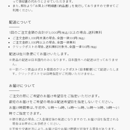
って領収書の代わりとさせていただきます。
また、弊社より「お買上げ明細書（納品書）」を発行しておりますので併せてご
利用ください。
配送について
1回のご注文金額の合計が3,000円
以上の場合、
送料無料
（税込）
ご注文金額3,000円未満の場合、全国一律500円
（税込）
ご注文金額3,000円以上の場合、全国一律無料
クリックポストの場合、送料無料対象外、全国一律100円
（税込）
配送は佐川急便にてお届けいたします。
商品の配送は日本国内のみとなります。日本国外への配送は行っておりませ
ん。
一部パーツ商品は
ポスト投函のクリックポスト（日本郵便）
にて配送いたしま
す。クリックポストでは日時指定がご利用いただけません。
お届けについて
ご注文の際にご希望のお届け希望日をご指定いただけます。
最短のお届けをご希望の場合は配送希望日を指定しないでください。
お届け時間帯は、午前中、12時～14時、14時～16時、16時～18時、18時～21
時でご指定できます。
銀行振込の場合、ご入金確認後の発送になりますので、お届け日を指定される
場合はお早めにお手続きください。
天候や交通状況により、お届け日やお届け時間が前後する場合があります。