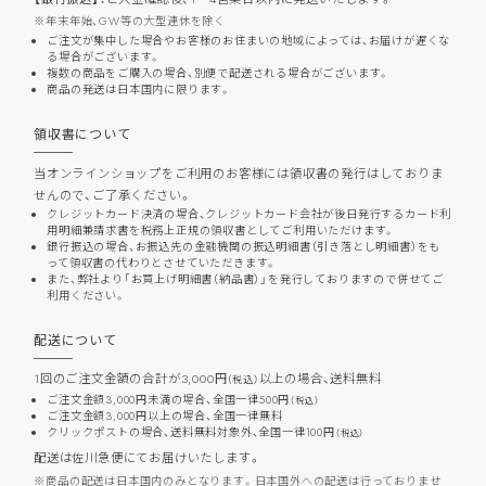
年末年始、GW等の大型連休を除く
ご注文が集中した場合やお客様のお住まいの地域によっては、お届けが遅くな
る場合がございます。
複数の商品をご購入の場合、別便で配送される場合がございます。
商品の発送は日本国内に限ります。
領収書について
当オンラインショップをご利用のお客様には領収書の発行はしておりま
せんので、ご了承ください。
クレジットカード決済の場合、クレジットカード会社が後日発行するカード利
用明細兼請求書を税務上正規の領収書としてご利用いただけます。
銀行振込の場合、お振込先の金融機関の振込明細書（引き落とし明細書）をも
って領収書の代わりとさせていただきます。
また、弊社より「お買上げ明細書（納品書）」を発行しておりますので併せてご
利用ください。
配送について
1回のご注文金額の合計が3,000円
以上の場合、
送料無料
（税込）
ご注文金額3,000円未満の場合、全国一律500円
（税込）
ご注文金額3,000円以上の場合、全国一律無料
クリックポストの場合、送料無料対象外、全国一律100円
（税込）
配送は佐川急便にてお届けいたします。
商品の配送は日本国内のみとなります。日本国外への配送は行っておりませ