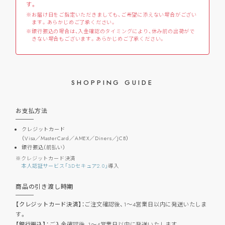
す。
お届け日をご指定いただきましても、ご希望に添えない場合がござい
ます。あらかじめご了承ください。
銀行振込の場合は、入金確認のタイミングにより、休み前の出荷がで
きない場合もございます。あらかじめご了承ください。
SHOPPING GUIDE
お支払方法
クレジットカード
（Visa／MasterCard／AMEX／Diners／JCB）
銀行振込（前払い）
クレジットカード決済
本人認証サービス「3Dセキュア2.0」
導入
商品の引き渡し時期
【クレジットカード決済】：
ご注文確認後、1～4営業日以内に発送いたしま
す。
【銀行振込】：
ご入金確認後、1～4営業日以内に発送いたします。