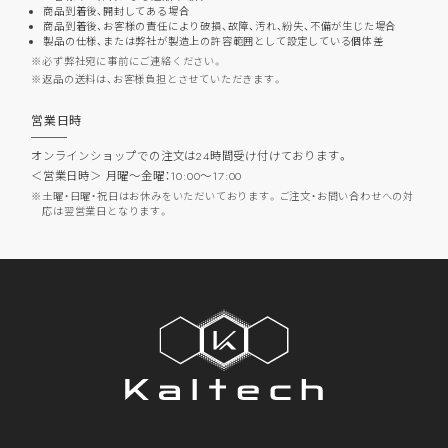
商品到着後、開封してある場合
商品到着後、お客様の責任により破損、故障、汚れ、紛失、不備が生じた場合
製品の仕様、または弊社が製造上の許容範囲として設定している個体差
必ず弊社宛に事前にご連絡ください。
返品の送料は、お客様負担とさせていただきます。
営業日時
オンラインショップでの注文は24時間受け付けております。
＜営業日時＞ 月曜～金曜：10:00～17:00
土曜・日曜・祝日はお休みをいただいております。ご注文・お問い合わせへの対
応は翌営業日となります。