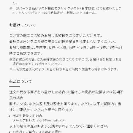
ん。
一部パーツ商品は
ポスト投函のクリックポスト（日本郵便）
にて配送いたしま
す。クリックポストでは日時指定がご利用いただけません。
お届けについて
ご注文の際にご希望のお届け希望日をご指定いただけます。
最短のお届けをご希望の場合は配送希望日を指定しないでください。
お届け時間帯は、午前中、12時～14時、14時～16時、16時～18時、18時～21
時でご指定できます。
銀行振込の場合、ご入金確認後の発送になりますので、お届け日を指定される
場合はお早めにお手続きください。
天候や交通状況により、お届け日やお届け時間が前後する場合があります。
返品について
注文と異なる商品をお届けした場合、お届けした商品が破損または初期不
良の場合
商品の交換、または返品及び返金を承ります。ただし、以下の期間内に当
社にご連絡をいただいた場合に限ります。
商品到着後30日以内
メールアドレス：store@turnedk.com
以下の場合は返品および交換は承れませんのでご注意ください。
お客様のご都合による返品の場合