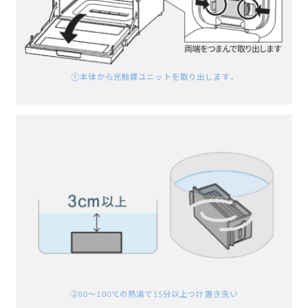
①本体から
光触媒ユニットを
取り出します。
➁80～100℃の
熱湯で
15分以上
つけ置き洗い