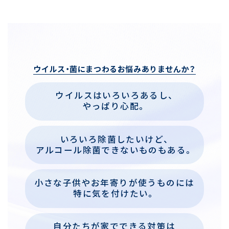
ウイルス
・
菌に
まつわるお悩みありませんか？
ウイルスは
いろいろあるし、
やっぱり心配。
いろいろ
除菌したいけど、
アルコール除菌
できないものもある。
小さな子供や
お年寄りが
使うものには
特に気を付けたい。
自分たちが家で
できる対策は