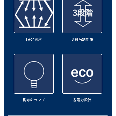
360°
照射
３段階
調整棚
長寿命
ランプ
省電力
設計