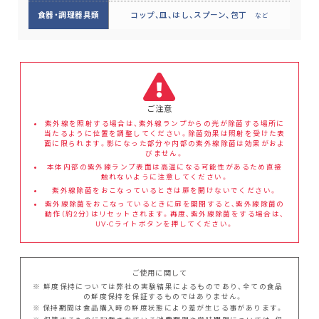
食器・調理器具類
コップ、皿、はし、スプーン、包丁
など
ご注意
紫外線を照射する場合は、紫外線ランプからの光が除菌する場所に
当たるように位置を調整してください。除菌効果は照射を受けた表
面に限られます。影になった部分や内部の紫外線除菌は効果がおよ
びません。
本体内部の紫外線ランプ表面は高温になる可能性があるため直接
触れないように注意してください。
紫外線除菌をおこなっているときは扉を開けないでください。
紫外線除菌をおこなっているときに扉を開閉すると、紫外線除菌の
動作（約2分）はリセットされます。再度、紫外線除菌をする場合は、
UV-Cライトボタンを押してください。
ご使用に
関して
鮮度保持については弊社の実験結果によるものであり、全ての食品
の鮮度保持を保証するものではありません。
保持期間は食品購入時の鮮度状態により差が生じる事があります。