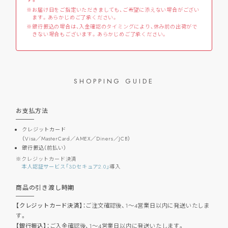
お届け日をご指定いただきましても、ご希望に添えない場合がござい
ます。あらかじめご了承ください。
銀行振込の場合は、入金確認のタイミングにより、休み前の出荷がで
きない場合もございます。あらかじめご了承ください。
SHOPPING GUIDE
お支払方法
クレジットカード
（Visa／MasterCard／AMEX／Diners／JCB）
銀行振込（前払い）
クレジットカード決済
本人認証サービス「3Dセキュア2.0」
導入
商品の引き渡し時期
【クレジットカード決済】：
ご注文確認後、1～4営業日以内に発送いたしま
す。
【銀行振込】：
ご入金確認後、1～4営業日以内に発送いたします。