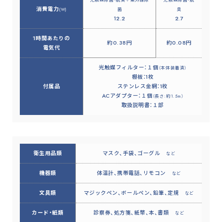
光触媒除菌・脱臭＋紫外線除
光触媒除菌・脱
消費電力
(W)
菌
臭
12.2
2.7
1時間あたりの
約0.38円
約0.08円
電気代
光触媒フィルター：１個
（本体装着済）
棚板：1枚
付属品
ステンレス金網：1枚​
ACアダプター：１個
（長さ:約1.5m）​
取扱説明書：１部​
衛生用品類
マスク、手袋、ゴーグル
など
機器類
体温計、携帯電話、リモコン
など
文具類
マジックペン、ボールペン、鉛筆、定規
など
カード・紙類
診察券、処方箋、紙幣、本、書類
など