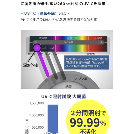
除菌効果が
最も高い
260nm付近の
UV-Cを採用
＜UV - C（深紫外線）とは＞
菌・ウイルスのDNA・RNAを破壊する強力な紫外線