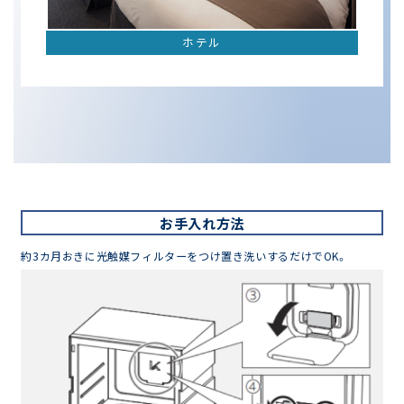
ホテル
お手入れ方法
約3カ月おきに
光触媒フィルターを
つけ置き洗い
するだけでOK。