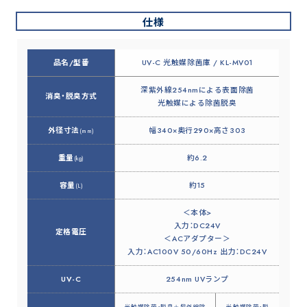
仕様
品名/型番
UV-C 光触媒除菌庫 / KL-MV01
深紫外線254nmによる表面除菌
消臭・脱臭方式
光触媒による除菌脱臭
外径寸法
幅340×奥行290×高さ303
(mm)
重量
約6.2
(kg)
容量
約15
(L)
＜本体>
入力：DC24V
定格電圧
＜ACアダプター＞
入力：AC100V 50/60Hz 出力：DC24V
UV-C
254nm UVランプ