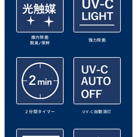
庫内除菌
強力除菌
脱臭/保鮮
２分間
タイマー
UV-C
自動消灯