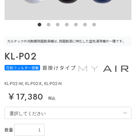
カルテックの
光触媒除菌脱臭機
は、
除菌脱臭
に
特化した
空気清浄機の一種です。
KL-P02
首掛けタイプ
花粉フィルター搭載
KL-P02-W, KL-P02-K, KL-P02-N
￥17,380
税込
数量