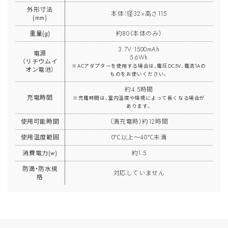
外形寸法
本体：径32×高さ115
(mm)
重量(g)
約80（本体のみ）
3.7V 1500mAh
電源
5.6Wh
（リチウムイ
※ACアダプターを使用する場合は、電圧DC5V、電流1Aの
オン電池）
ものをお使いください。
約4.5時間
充電時間
※充電時間は、室内温度や環境によって長くなる場合が
あります。
使用可能時間
（満充電時）約12時間
使用温度範囲
0℃以上〜40℃未満
消費電力(w)
約1.5
防滴・防水規
対応していません
格