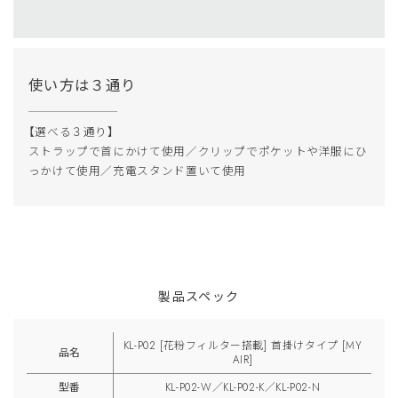
使い方は３通り
【選べる３通り】
ストラップで首にかけて使用／クリップでポケットや洋服にひ
っかけて使用／充電スタンド置いて使用
製品スペック
KL-P02 [花粉フィルター搭載] 首掛けタイプ [MY
品名
AIR]
型番
KL-P02-W／KL-P02-K／KL-P02-N