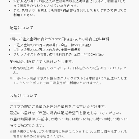
銀行振込の場合、お振込先の金融機関の振込明細書（引き落とし明細書）をも
って領収書の代わりとさせていただきます。
また、弊社より「お買上げ明細書（納品書）」を発行しておりますので併せてご
利用ください。
配送について
1回のご注文金額の合計が3,000円
以上の場合、
送料無料
（税込）
ご注文金額3,000円未満の場合、全国一律500円
（税込）
ご注文金額3,000円以上の場合、全国一律無料
クリックポストの場合、送料無料対象外、全国一律100円
（税込）
配送は佐川急便にてお届けいたします。
商品の配送は日本国内のみとなります。日本国外への配送は行っておりませ
ん。
一部パーツ商品は
ポスト投函のクリックポスト（日本郵便）
にて配送いたしま
す。クリックポストでは日時指定がご利用いただけません。
お届けについて
ご注文の際にご希望のお届け希望日をご指定いただけます。
最短のお届けをご希望の場合は配送希望日を指定しないでください。
お届け時間帯は、午前中、12時～14時、14時～16時、16時～18時、18時～21
時でご指定できます。
銀行振込の場合、ご入金確認後の発送になりますので、お届け日を指定される
場合はお早めにお手続きください。