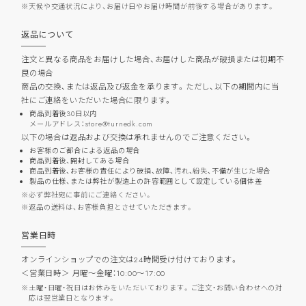
天候や交通状況により、お届け日やお届け時間が前後する場合があります。
返品について
注文と異なる商品をお届けした場合、お届けした商品が破損または初期不
良の場合
商品の交換、または返品及び返金を承ります。ただし、以下の期間内に当
社にご連絡をいただいた場合に限ります。
商品到着後30日以内
メールアドレス：store@turnedk.com
以下の場合は返品および交換は承れませんのでご注意ください。
お客様のご都合による返品の場合
商品到着後、開封してある場合
商品到着後、お客様の責任により破損、故障、汚れ、紛失、不備が生じた場合
製品の仕様、または弊社が製造上の許容範囲として設定している個体差
必ず弊社宛に事前にご連絡ください。
返品の送料は、お客様負担とさせていただきます。
営業日時
オンラインショップでの注文は24時間受け付けております。
＜営業日時＞ 月曜～金曜：10:00～17:00
土曜・日曜・祝日はお休みをいただいております。ご注文・お問い合わせへの対
応は翌営業日となります。