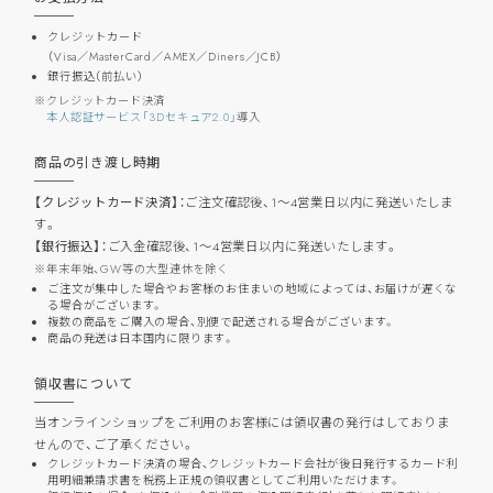
クレジットカード
（Visa／MasterCard／AMEX／Diners／JCB）
銀行振込（前払い）
クレジットカード決済
本人認証サービス「3Dセキュア2.0」
導入
商品の引き渡し時期
【クレジットカード決済】：
ご注文確認後、1～4営業日以内に発送いたしま
す。
【銀行振込】：
ご入金確認後、1～4営業日以内に発送いたします。
年末年始、GW等の大型連休を除く
ご注文が集中した場合やお客様のお住まいの地域によっては、お届けが遅くな
る場合がございます。
複数の商品をご購入の場合、別便で配送される場合がございます。
商品の発送は日本国内に限ります。
領収書について
当オンラインショップをご利用のお客様には領収書の発行はしておりま
せんので、ご了承ください。
クレジットカード決済の場合、クレジットカード会社が後日発行するカード利
用明細兼請求書を税務上正規の領収書としてご利用いただけます。